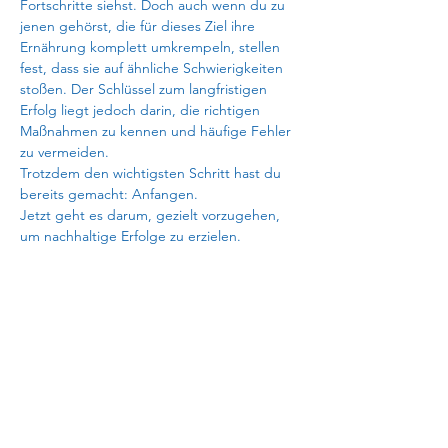
Fortschritte siehst. Doch auch wenn du zu 
jenen gehörst, die für dieses Ziel ihre 
Ernährung komplett umkrempeln, stellen 
fest, dass sie auf ähnliche Schwierigkeiten 
stoßen. Der Schlüssel zum langfristigen 
Erfolg liegt jedoch darin, die richtigen 
Maßnahmen zu kennen und häufige Fehler 
zu vermeiden.
Trotzdem den wichtigsten Schritt hast du 
bereits gemacht: Anfangen.
Jetzt geht es darum, gezielt vorzugehen, 
um nachhaltige Erfolge zu erzielen.
Inhalte:
Worauf musst du besonders achten?
Was sind die häufigsten Irrtümer?
Bedeutung der Bewegung und der 
Ernährung in diesem Zusammenhang
Kosten:
10 € (Bar vor Ort)