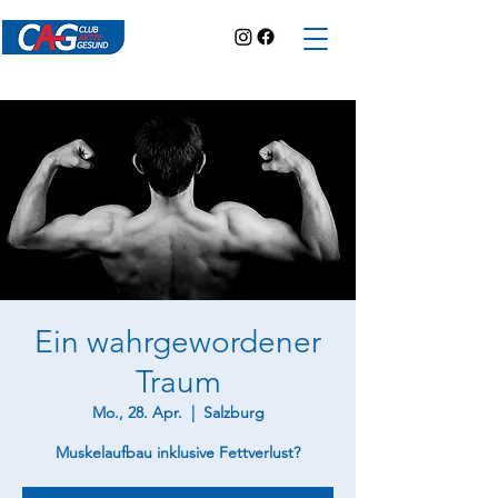
Ein wahrgewordener
Traum
Mo., 28. Apr.
  |  
Salzburg
Muskelaufbau inklusive Fettverlust?