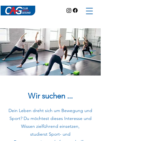
Wir suchen ...
Dein Leben dreht sich um Bewegung und
Sport? Du möchtest dieses Interesse und
Wissen zielführend einsetzen,
studierst Sport- und