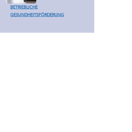
BETRIEBLICHE
GESUNDHEITSFÖRDERUNG
ADRESSE
Parscher Straße 4
5023 Salzburg
KONTAKT
0662 / 45 11 24
info@clubaktivgesund.at
ÖFFNUNGSZEITEN
Mo - Do
9.00 – 16.00 Uhr
Freitag
8.00 – 12.00 Uhr