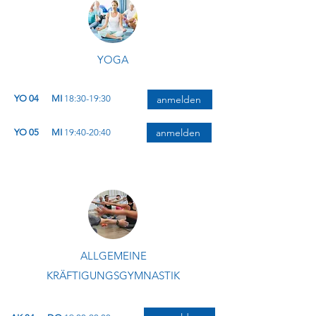
YOGA
YO 04
MI
18:30-19:30
anmelden
anmelden
YO 05
MI
19:40-20:40
ALLGEMEINE
KRÄFTIGUNGSGYMNASTIK