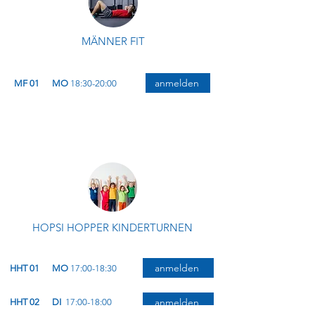
MÄNNER FIT
anmelden
MF 01
MO
18:30-20:00
HOPSI HOPPER KINDERTURNEN
anmelden
HHT 01
MO
17:00-18:30
anmelden
HHT 02
DI
17:00-18:00